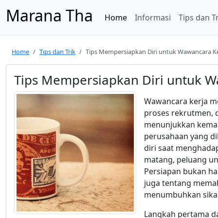
Marana Tha
Home
Informasi
Tips dan T
Home
Tips dan Trik
Tips Mempersiapkan Diri untuk Wawancara Ke
Tips Mempersiapkan Diri untuk W
Wawancara kerja me
proses rekrutmen, 
menunjukkan kemamp
perusahaan yang di
diri saat menghada
matang, peluang unt
Persiapan bukan ha
juga tentang mema
menumbuhkan sikap 
Langkah pertama d