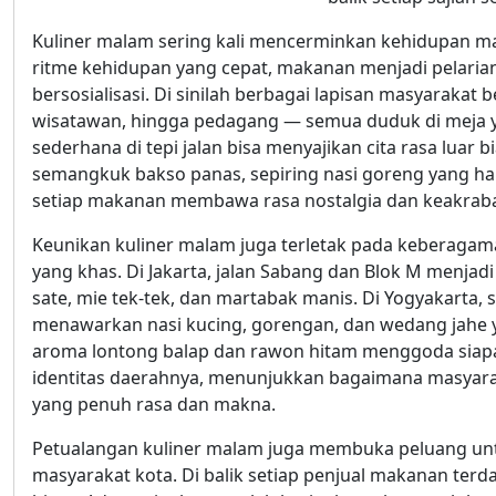
Kuliner malam sering kali mencerminkan kehidupan mas
ritme kehidupan yang cepat, makanan menjadi pelari
bersosialisasi. Di sinilah berbagai lapisan masyaraka
wisatawan, hingga pedagang — semua duduk di meja 
sederhana di tepi jalan bisa menyajikan cita rasa lua
semangkuk bakso panas, sepiring nasi goreng yang ha
setiap makanan membawa rasa nostalgia dan keakraban 
Keunikan kuliner malam juga terletak pada keberagama
yang khas. Di Jakarta, jalan Sabang dan Blok M menjad
sate, mie tek-tek, dan martabak manis. Di Yogyakarta, 
menawarkan nasi kucing, gorengan, dan wedang jahe
aroma lontong balap dan rawon hitam menggoda siapa
identitas daerahnya, menunjukkan bagaimana masya
yang penuh rasa dan makna.
Petualangan kuliner malam juga membuka peluang unt
masyarakat kota. Di balik setiap penjual makanan ter