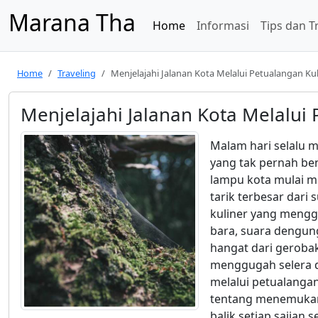
Marana Tha
Home
Informasi
Tips dan T
Home
Traveling
Menjelajahi Jalanan Kota Melalui Petualangan Ku
Menjelajahi Jalanan Kota Melalui
Malam hari selalu m
yang tak pernah be
lampu kota mulai me
tarik terbesar dari
kuliner yang menggo
bara, suara dengung
hangat dari geroba
menggugah selera d
melalui petualanga
tentang menemukan 
balik setiap sajian 