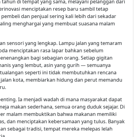
n tahun di tempat yang sama, melayani pelanggan dari
rinovasi menciptakan resep baru sambil tetap
pembeli dan penjual sering kali lebih dari sekadar
 saling menghargai yang membuat suasana malam
an sensori yang lengkap. Lampu jalan yang temaram
da menciptakan rasa lapar bahkan sebelum
menenangkan bagi sebagian orang. Setiap gigitan
anis yang lembut, asin yang gurih — semuanya
etualangan seperti ini tidak membutuhkan rencana
ri jalan kota, membiarkan hidung dan perut memandu
ru.
ng penting. Ia menjadi wadah di mana masyarakat dapat
i meja makan sederhana, semua orang duduk sejajar. Di
uliner malam membuktikan bahwa makanan memiliki
s, dan menciptakan kebersamaan yang tulus. Banyak
n sebagai tradisi, tempat mereka melepas lelah
ja.