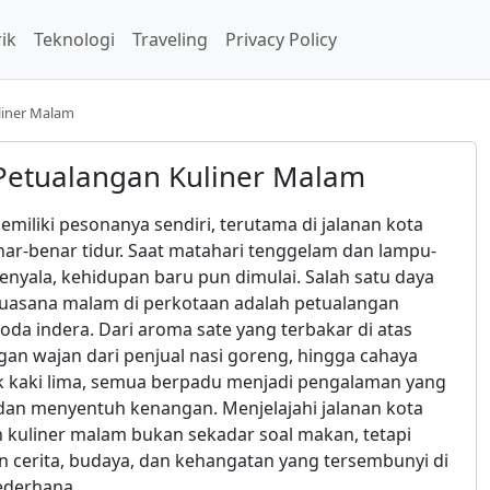
rik
Teknologi
Traveling
Privacy Policy
liner Malam
 Petualangan Kuliner Malam
emiliki pesonanya sendiri, terutama di jalanan kota
nar-benar tidur. Saat matahari tenggelam dan lampu-
nyala, kehidupan baru pun dimulai. Salah satu daya
 suasana malam di perkotaan adalah petualangan
da indera. Dari aroma sate yang terbakar di atas
an wajan dari penjual nasi goreng, hingga cahaya
k kaki lima, semua berpadu menjadi pengalaman yang
an menyentuh kenangan. Menjelajahi jalanan kota
n kuliner malam bukan sekadar soal makan, tetapi
cerita, budaya, dan kehangatan yang tersembunyi di
sederhana.