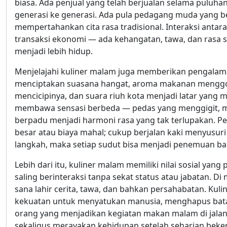
biasa. Ada penjual yang telah berjualan selama puluha
generasi ke generasi. Ada pula pedagang muda yang be
mempertahankan cita rasa tradisional. Interaksi antara 
transaksi ekonomi — ada kehangatan, tawa, dan rasa
menjadi lebih hidup.
Menjelajahi kuliner malam juga memberikan pengalam
menciptakan suasana hangat, aroma makanan menggo
mencicipinya, dan suara riuh kota menjadi latar yang 
membawa sensasi berbeda — pedas yang menggigit, m
berpadu menjadi harmoni rasa yang tak terlupakan. P
besar atau biaya mahal; cukup berjalan kaki menyusu
langkah, maka setiap sudut bisa menjadi penemuan ba
Lebih dari itu, kuliner malam memiliki nilai sosial ya
saling berinteraksi tanpa sekat status atau jabatan. D
sana lahir cerita, tawa, dan bahkan persahabatan. K
kekuatan untuk menyatukan manusia, menghapus bata
orang yang menjadikan kegiatan makan malam di jalana
sekaligus merayakan kehidupan setelah seharian beker