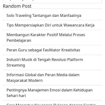
Random Post
Solo Traveling Tantangan dan Manfaatnya
Tips Mempersiapkan Diri untuk Wawancara Kerja
Membangun Karakter Positif Melalui Proses
Pembelajaran
Peran Guru sebagai Fasilitator Kreativitas
Industri Musik di Tengah Revolusi Platform
Streaming
Informasi Global dan Peran Media dalam
Masyarakat Modern
Pentingnya Manajemen Emosi dalam Kehidupan
Sehari hari