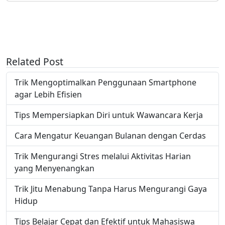
Related Post
Trik Mengoptimalkan Penggunaan Smartphone
agar Lebih Efisien
Tips Mempersiapkan Diri untuk Wawancara Kerja
Cara Mengatur Keuangan Bulanan dengan Cerdas
Trik Mengurangi Stres melalui Aktivitas Harian
yang Menyenangkan
Trik Jitu Menabung Tanpa Harus Mengurangi Gaya
Hidup
Tips Belajar Cepat dan Efektif untuk Mahasiswa