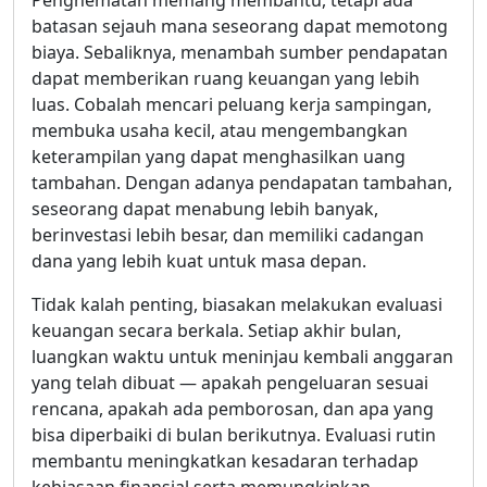
batasan sejauh mana seseorang dapat memotong
biaya. Sebaliknya, menambah sumber pendapatan
dapat memberikan ruang keuangan yang lebih
luas. Cobalah mencari peluang kerja sampingan,
membuka usaha kecil, atau mengembangkan
keterampilan yang dapat menghasilkan uang
tambahan. Dengan adanya pendapatan tambahan,
seseorang dapat menabung lebih banyak,
berinvestasi lebih besar, dan memiliki cadangan
dana yang lebih kuat untuk masa depan.
Tidak kalah penting, biasakan melakukan evaluasi
keuangan secara berkala. Setiap akhir bulan,
luangkan waktu untuk meninjau kembali anggaran
yang telah dibuat — apakah pengeluaran sesuai
rencana, apakah ada pemborosan, dan apa yang
bisa diperbaiki di bulan berikutnya. Evaluasi rutin
membantu meningkatkan kesadaran terhadap
kebiasaan finansial serta memungkinkan