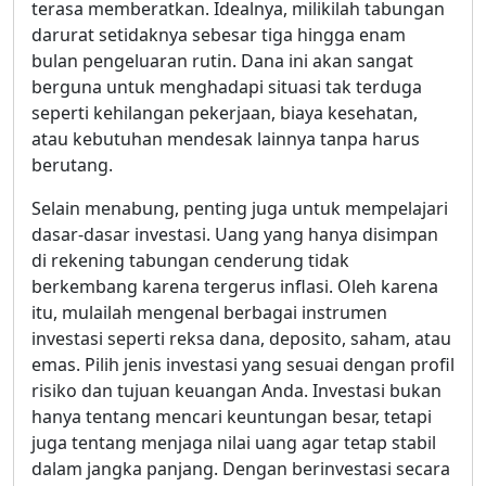
terasa memberatkan. Idealnya, milikilah tabungan
darurat setidaknya sebesar tiga hingga enam
bulan pengeluaran rutin. Dana ini akan sangat
berguna untuk menghadapi situasi tak terduga
seperti kehilangan pekerjaan, biaya kesehatan,
atau kebutuhan mendesak lainnya tanpa harus
berutang.
Selain menabung, penting juga untuk mempelajari
dasar-dasar investasi. Uang yang hanya disimpan
di rekening tabungan cenderung tidak
berkembang karena tergerus inflasi. Oleh karena
itu, mulailah mengenal berbagai instrumen
investasi seperti reksa dana, deposito, saham, atau
emas. Pilih jenis investasi yang sesuai dengan profil
risiko dan tujuan keuangan Anda. Investasi bukan
hanya tentang mencari keuntungan besar, tetapi
juga tentang menjaga nilai uang agar tetap stabil
dalam jangka panjang. Dengan berinvestasi secara