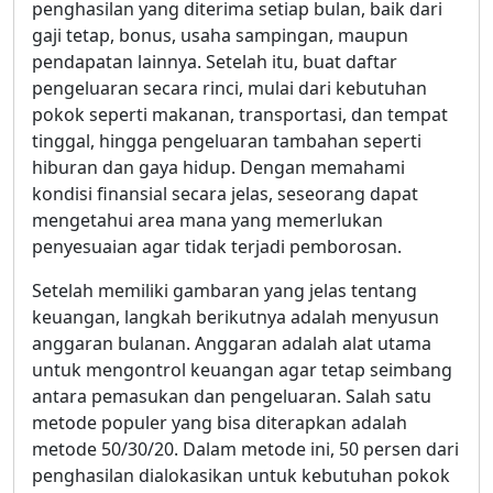
penghasilan yang diterima setiap bulan, baik dari
gaji tetap, bonus, usaha sampingan, maupun
pendapatan lainnya. Setelah itu, buat daftar
pengeluaran secara rinci, mulai dari kebutuhan
pokok seperti makanan, transportasi, dan tempat
tinggal, hingga pengeluaran tambahan seperti
hiburan dan gaya hidup. Dengan memahami
kondisi finansial secara jelas, seseorang dapat
mengetahui area mana yang memerlukan
penyesuaian agar tidak terjadi pemborosan.
Setelah memiliki gambaran yang jelas tentang
keuangan, langkah berikutnya adalah menyusun
anggaran bulanan. Anggaran adalah alat utama
untuk mengontrol keuangan agar tetap seimbang
antara pemasukan dan pengeluaran. Salah satu
metode populer yang bisa diterapkan adalah
metode 50/30/20. Dalam metode ini, 50 persen dari
penghasilan dialokasikan untuk kebutuhan pokok