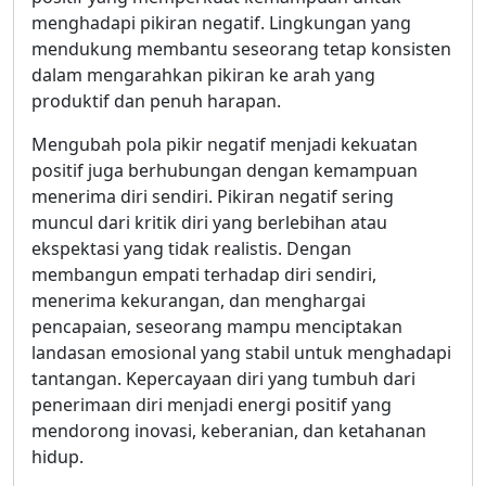
menghadapi pikiran negatif. Lingkungan yang
mendukung membantu seseorang tetap konsisten
dalam mengarahkan pikiran ke arah yang
produktif dan penuh harapan.
Mengubah pola pikir negatif menjadi kekuatan
positif juga berhubungan dengan kemampuan
menerima diri sendiri. Pikiran negatif sering
muncul dari kritik diri yang berlebihan atau
ekspektasi yang tidak realistis. Dengan
membangun empati terhadap diri sendiri,
menerima kekurangan, dan menghargai
pencapaian, seseorang mampu menciptakan
landasan emosional yang stabil untuk menghadapi
tantangan. Kepercayaan diri yang tumbuh dari
penerimaan diri menjadi energi positif yang
mendorong inovasi, keberanian, dan ketahanan
hidup.