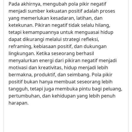
Pada akhirnya, mengubah pola pikir negatif
menjadi sumber kekuatan positif adalah proses
yang memerlukan kesadaran, latihan, dan
ketekunan. Pikiran negatif tidak selalu hilang,
tetapi kemampuannya untuk menguasai hidup
dapat dikurangi melalui strategi refleksi,
reframing, kebiasaan positif, dan dukungan
lingkungan. Ketika seseorang berhasil
menyalurkan energi dari pikiran negatif menjadi
motivasi dan kreativitas, hidup menjadi lebih
bermakna, produktif, dan seimbang. Pola pikir
positif bukan hanya membuat seseorang lebih
tangguh, tetapi juga membuka pintu bagi peluang,
pertumbuhan, dan kehidupan yang lebih penuh
harapan.