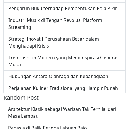
Pengaruh Buku terhadap Pembentukan Pola Pikir
Industri Musik di Tengah Revolusi Platform
Streaming
Strategi Inovatif Perusahaan Besar dalam
Menghadapi Krisis
Tren Fashion Modern yang Menginspirasi Generasi
Muda
Hubungan Antara Olahraga dan Kebahagiaan
Perjalanan Kuliner Tradisional yang Hampir Punah
Random Post
Arsitektur Klasik sebagai Warisan Tak Ternilai dari
Masa Lampau
Rahasia di Balik Pesona Labuan Bajo