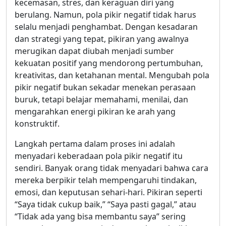
kecemasan, stres, dan keraguan diri yang
berulang. Namun, pola pikir negatif tidak harus
selalu menjadi penghambat. Dengan kesadaran
dan strategi yang tepat, pikiran yang awalnya
merugikan dapat diubah menjadi sumber
kekuatan positif yang mendorong pertumbuhan,
kreativitas, dan ketahanan mental. Mengubah pola
pikir negatif bukan sekadar menekan perasaan
buruk, tetapi belajar memahami, menilai, dan
mengarahkan energi pikiran ke arah yang
konstruktif.
Langkah pertama dalam proses ini adalah
menyadari keberadaan pola pikir negatif itu
sendiri. Banyak orang tidak menyadari bahwa cara
mereka berpikir telah mempengaruhi tindakan,
emosi, dan keputusan sehari-hari. Pikiran seperti
“Saya tidak cukup baik,” “Saya pasti gagal,” atau
“Tidak ada yang bisa membantu saya” sering