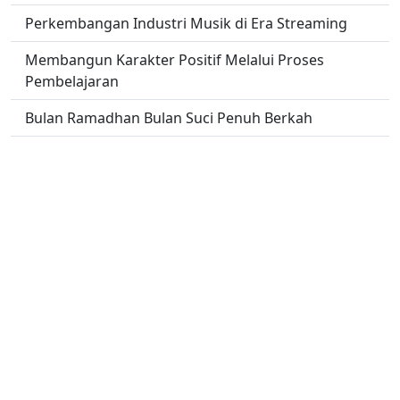
Perkembangan Industri Musik di Era Streaming
Membangun Karakter Positif Melalui Proses
Pembelajaran
Bulan Ramadhan Bulan Suci Penuh Berkah
Destinasi Wisata Tersembunyi di Indonesia yang
Wajib Dikunjungi
Hubungan Antara Olahraga dan Kebahagiaan
Pola Hidup Sehat ala Atlet Profesional
No links found.